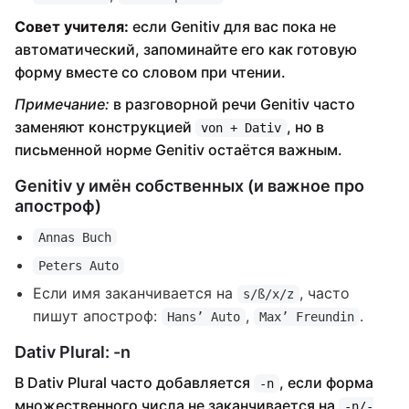
Совет учителя:
если Genitiv для вас пока не
автоматический, запоминайте его как готовую
форму вместе со словом при чтении.
Примечание:
в разговорной речи Genitiv часто
заменяют конструкцией
, но в
von + Dativ
письменной норме Genitiv остаётся важным.
Genitiv у имён собственных (и важное про
апостроф)
Annas Buch
Peters Auto
Если имя заканчивается на
, часто
s/ß/x/z
пишут апостроф:
,
.
Hans’ Auto
Max’ Freundin
Dativ Plural: -n
В Dativ Plural часто добавляется
, если форма
-n
множественного числа не заканчивается на
-n/-