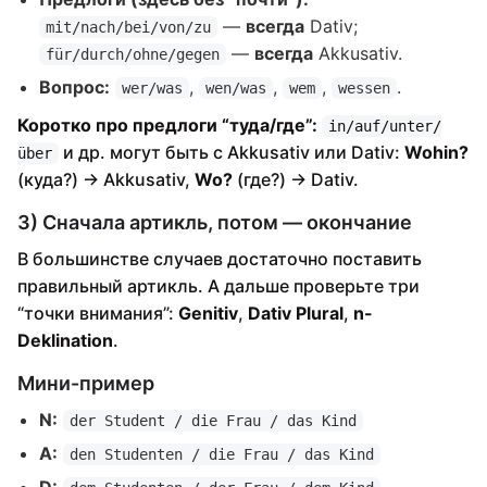
—
всегда
Dativ;
mit/nach/bei/von/zu
—
всегда
Akkusativ.
für/durch/ohne/gegen
Вопрос:
,
,
,
.
wer/was
wen/was
wem
wessen
Коротко про предлоги “туда/где”:
in/auf/unter/
и др. могут быть с Akkusativ или Dativ:
Wohin?
über
(куда?) → Akkusativ,
Wo?
(где?) → Dativ.
3) Сначала артикль, потом — окончание
В большинстве случаев достаточно поставить
правильный артикль. А дальше проверьте три
“точки внимания”:
Genitiv
,
Dativ Plural
,
n-
Deklination
.
Мини-пример
N:
der Student / die Frau / das Kind
A:
den Studenten / die Frau / das Kind