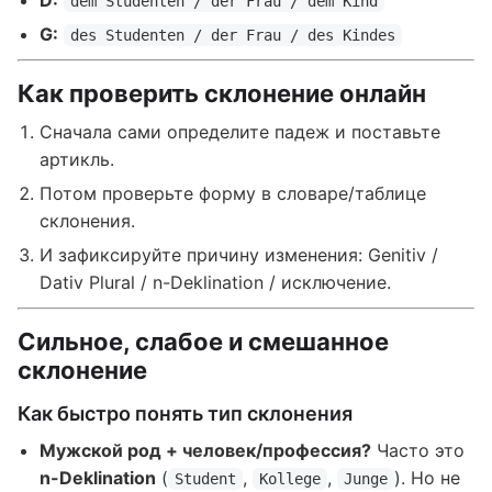
D:
dem Studenten / der Frau / dem Kind
G:
des Studenten / der Frau / des Kindes
Как проверить склонение онлайн
Сначала сами определите падеж и поставьте
артикль.
Потом проверьте форму в словаре/таблице
склонения.
И зафиксируйте причину изменения: Genitiv /
Dativ Plural / n-Deklination / исключение.
Сильное, слабое и смешанное
склонение
Как быстро понять тип склонения
Мужской род + человек/профессия?
Часто это
n-Deklination
(
,
,
). Но не
Student
Kollege
Junge