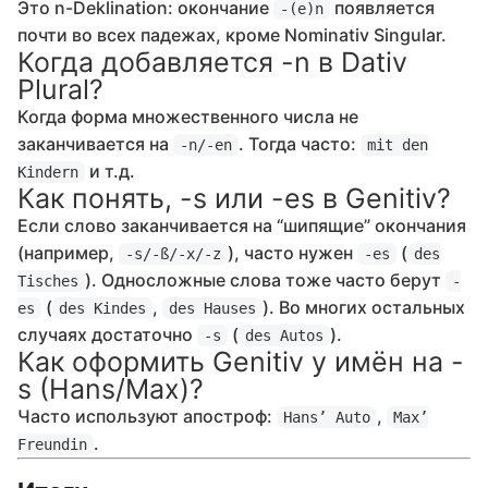
Это n-Deklination: окончание
появляется
-(e)n
почти во всех падежах, кроме Nominativ Singular.
Когда добавляется -n в Dativ
Plural?
Когда форма множественного числа не
заканчивается на
. Тогда часто:
-n/-en
mit den
и т.д.
Kindern
Как понять, -s или -es в Genitiv?
Если слово заканчивается на “шипящие” окончания
(например,
), часто нужен
(
-s/-ß/-x/-z
-es
des
). Односложные слова тоже часто берут
Tisches
-
(
,
). Во многих остальных
es
des Kindes
des Hauses
случаях достаточно
(
).
-s
des Autos
Как оформить Genitiv у имён на -
s (Hans/Max)?
Часто используют апостроф:
,
Hans’ Auto
Max’
.
Freundin